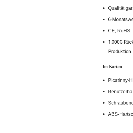
Qualität gar
6-Monatswec
CE, RoHS, 
1,000G Rück
Produktion.
Im Karton
Picatinny-Ha
Benutzerh
Schraubend
ABS-Hartsc