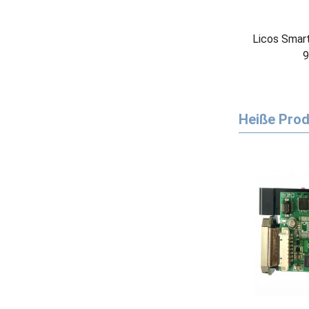
Licos Smar
9
Heiße Pro