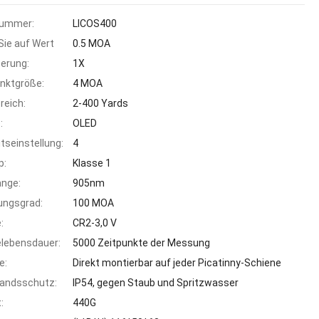
nummer:
LICOS400
 Sie auf Wert
0.5 MOA
erung:
1X
nktgröße:
4 MOA
reich:
2-400 Yards
:
OLED
itseinstellung:
4
p:
Klasse 1
änge:
905nm
lungsgrad:
100 MOA
:
CR2-3,0 V
elebensdauer:
5000 Zeitpunkte der Messung
e:
Direkt montierbar auf jeder Picatinny-Schiene
tandsschutz:
IP54, gegen Staub und Spritzwasser
:
440G