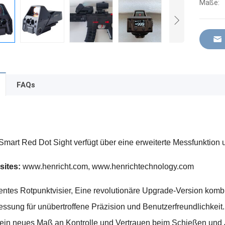
Maße:
FAQs
mart Red Dot Sight verfügt über eine erweiterte Messfunktion
bsites:
www.henricht.com, www.henrichtechnology.com
entes Rotpunktvisier, Eine revolutionäre Upgrade-Version kombini
ssung für unübertroffene Präzision und Benutzerfreundlichkeit
n ein neues Maß an Kontrolle und Vertrauen beim Schießen und