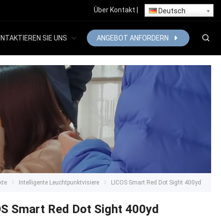
Über
Kontakt
|
Deutsch
NTAKTIEREN SIE UNS
ANGEBOT ANFORDERN
kte
Intelligente Leuchtpunktvisiere
LICOS Smart Red Dot Sight 400yd
S Smart Red Dot Sight 400yd