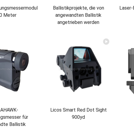
nungsmessermodul
Ballistikprojekte, die von
Laser-
0 Meter
angewandten Ballistik
angetrieben werden
AHAWK-
Licos Smart Red Dot Sight
ngsmesser für
900yd
te Ballistik