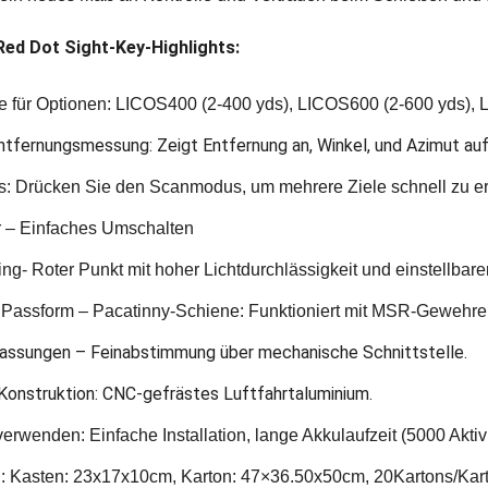
Red Dot Sight-Key-Highlights:
e für Optionen: LICOS400 (2-400 yds), LICOS600 (2-600 yds), 
ntfernungsmessung: Zeigt Entfernung an, Winkel, und Azimut a
: Drücken Sie den Scanmodus, um mehrere Ziele schnell zu er
r – Einfaches Umschalten
ng- Roter Punkt mit hoher Lichtdurchlässigkeit und einstellbarer 
 Passform – Pacatinny-Schiene: Funktioniert mit MSR-Gewehren
assungen – Feinabstimmung über mechanische Schnittstelle.
Konstruktion: CNC-gefrästes Luftfahrtaluminium.
verwenden: Einfache Installation, lange Akkulaufzeit (5000 Akti
 Kasten: 23x17x10cm, Karton: 47×36.50x50cm, 20Kartons/Karto