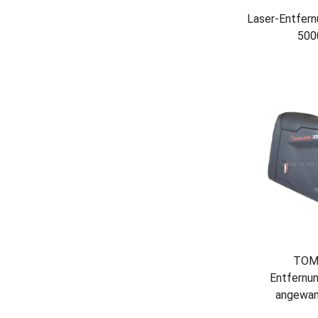
Laser-Entfer
500
TOM
Entfernu
angewand