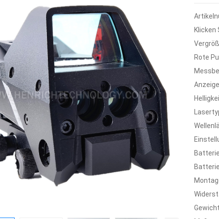
Artikel
Klicken
Vergröß
Rote Pu
Messbe
Anzeige
Helligke
Laserty
Wellenl
Einstel
Batterie
Batteri
Montag
Widers
Gewicht