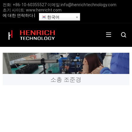
전화:
+86-10-60355527
이메일:
info@henrichtechnology.com
초기 사이트:
www.henricht.com
에 대한
연락하다
|
한국어
소총 조준경