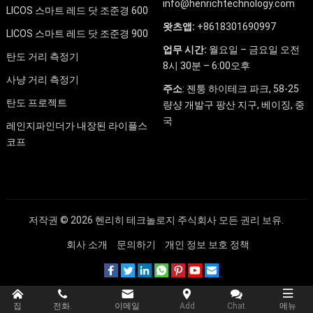
info@henrichtechnology.com
LICOS 스마트 레드 닷 조준경 600
왓츠앱:
+8618301690997
LICOS 스마트 레드 닷 조준경 900
업무 시간:
월요일 – 금요일 오전
탄도 거리 측정기
8시 30분 – 6:00오후
사냥 거리 측정기
주소
: 젠퉁 하이테크 파크, 58-25
탄도 프로젝트
량샹 개발구 팡산 지구, 베이징, 중
국
레인지파인더가 내장된 라이플스
코프
저작권 © 2026
헨리히 테크놀로지 주식회사
모든 권리 보유.
회사 소개
문의하기
개인 정보 보호 정책
집
전화.
이메일
Add
Chat
메뉴