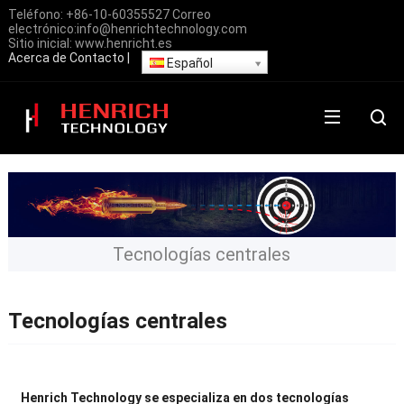
Teléfono:
+86-10-60355527
Correo
electrónico:
info@henrichtechnology.com
Sitio inicial:
www.henricht.es
Acerca de
Contacto
|
Español
Tecnologías centrales
Tecnologías centrales
Henrich Technology se especializa en dos tecnologías